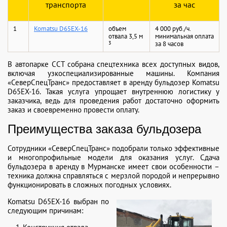
транспорта
за час
1
Komatsu D65EX-16
объем
4 000 руб./ч.
отвала
3,5 м
минимальная оплата
3
за 8 часов
В автопарке ССТ собрана спецтехника всех доступных видов,
включая узкоспециализированные машины. Компания
«СеверСпецТранс» предоставляет в аренду бульдозер Komatsu
D65EX-16. Такая услуга упрощает внутреннюю логистику у
заказчика, ведь для проведения работ достаточно оформить
заказ и своевременно провести оплату.
Преимущества заказа бульдозера
Сотрудники «СеверСпецТранс» подобрали только эффективные
и многопрофильные модели для оказания услуг. Сдача
бульдозера в аренду в Мурманске имеет свои особенности –
техника должна справляться с мерзлой породой и непрерывно
функционировать в сложных погодных условиях.
Komatsu D65EX-16 выбран по
следующим причинам: