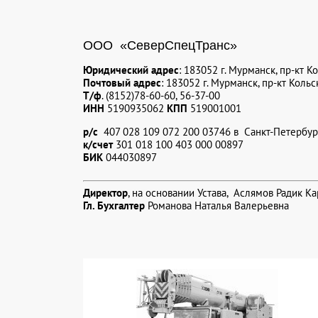
ООО «СеверСпецТранс»
Юридический адрес
: 183052 г. Мурманск, пр-кт К
Почтовый адрес
: 183052 г. Мурманск, пр-кт Кольс
Т/ф
. (8152)78-60-60, 56-37-00
ИНН
5190935062
КПП
519001001
р/с
407 028 109 072 200 03746 в Санкт-Петербур
к/счет
301 018 100 403 000 00897
БИК
044030897
Директор
, на основании Устава, Аслямов Радик К
Гл. Бухгалтер
Романова Наталья Валерьевна